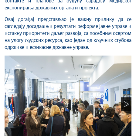
контакте и планове за будућу сарадњу медијског
експонирања државних органа и пројекта.
Овај догађај представљао је важну прилику да се
сагледају досадашњи резултати реформе јавне управе и
истакну приоритети даљег развоја, са посебним освртом
на улогу људских ресурса, као један од кључних стубова
одрживе и ефикасне државне управе.