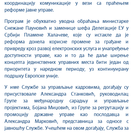
координацију комуникације у вези са праћењем
реформе јавне управе.
Програм је обухватио уводна обраћања министарке
Снежане Пауновић и заменице шефа Делегације ЕУ у
Србији Пламене Халачеве, које су истакле да је
реформа донела корисне промене за грађане и
привреду кроз развој електронских услуга и унапређење
доступности управе, као и то да ће даље ширење
концепта јединствених управних места бити један од
приоритета у наредном периоду, уз континуирану
подршку Европске уније.
У име Службе за управљање кадровима, догађају су
присуствовале Александра Станковић, руководилац
Групе за међународну сарадњу и управљање
пројектима, Бојана Миџовић, из Групе за регрутацију и
промоцију државне управе као послодавца и
Александра Марковић, представница за односе с
јавношћу Службе. Учешћем на овом догађају, Служба за