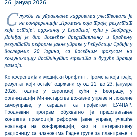
26. јануар 2026.
С
лужба за управљање кадровима учествовала је
на
конференцији „Промена која траје, резултат
који остаје“, одржано
ј у Европској кући у Београду
.
Догађај је био посвећ
ен представљању и праћењу
резултата реформе јавне управе у Републици Србији
у
последњих 20 година, са посебним фокусом на
комуникацију постигнутих ефеката и будуће правце
развоја.
Конференција и медијски брифинг „Промена која траје,
резултат који остаје“ одржани су од 21. до 23. јануара
2026. године у Европској кући у Београду, у
организацији Министарства државне управе и локалне
самоуправе, у сарадњи са пројектом ЕУ4ПАР.
Тродневни програм обухватио је представљање
концепта промоције реформе јавне управе, учешће
новинара на конференцији, као и интерактивну
радионицу са члановима Радне групе за планирање и