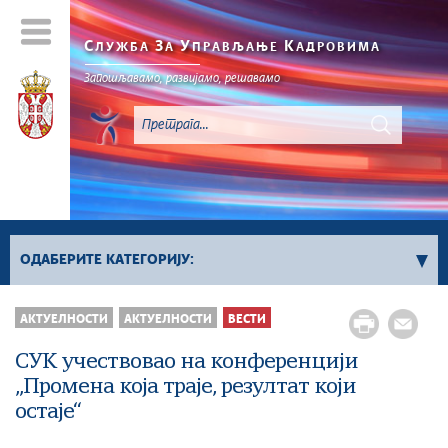
С
З
У
К
ЛУЖБА
А
ПРАВЉАЊЕ
АДРОВИМА
Запошљавамо, развијамо, решавамо
ОДАБЕРИТЕ КАТЕГОРИЈУ:
Вести
АКТУЕЛНОСТИ
АКТУЕЛНОСТИ
ВЕСТИ
Вести о објављеним конкурсима за положаје
СУК учествовао на конференцији
Вести о објављеним конкурсима за
„Промена која траје, резултат који
извршилачка радна места
остаје“
Фото галерија