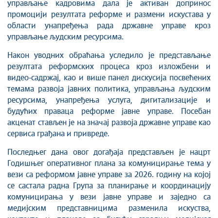
управљање кадровима дала је активан допринос
промоцији резултата реформе и размени искустава у
области унапређења рада државне управе кроз
управљање људским ресурсима.
Након уводних обраћања уследило је представљање
резултата реформских процеса кроз изложбени и
видео-садржај, као и више панел дискусија посвећених
темама развоја јавних политика, управљања људским
ресурсима, унапређења услуга, дигитализације и
будућих праваца реформе јавне управе. Посебан
акценат стављен је на значај развојa државне управе као
сервиса грађана и привреде.
Последњег дана овог догађаја представљен је нацрт
Годишњег оперативног плана за комуницирање тема у
вези са реформом јавне управе за 2026. годину на којој
се састала радна Група за планирање и координацију
комуницирања у вези јавне управе и заједно са
медијским представницима разменила искуства,