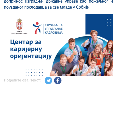
допринос изградњи државне управе као пожељног и
поузданог послодавца за све младе у Србији.
Поделите овај текст: