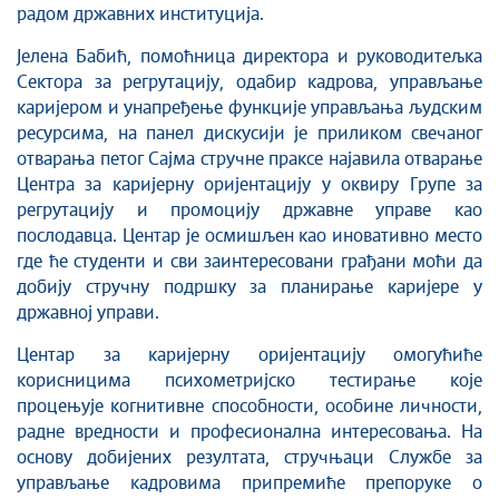
радом државних институција.
Јелена Бабић, помоћница директора и руководитељка
Сектора за регрутацију, одабир кадрова, управљање
каријером и унапређење функције управљања људским
ресурсима, на панел дискусији је приликом свечаног
отварања петог Сајма стручне праксе најавила отварање
Центра за каријерну оријентацију у оквиру Групе за
регрутацију и промоцију државне управе као
послодавца. Центар је осмишљен као иновативно место
где ће студенти и сви заинтересовани грађани моћи да
добију стручну подршку за планирање каријере у
државној управи.
Центар за каријерну оријентацију омогућиће
корисницима психометријско тестирање које
процењује когнитивне способности, особине личности,
радне вредности и професионална интересовања. На
основу добијених резултата, стручњаци Службе за
управљање кадровима припремиће препоруке о