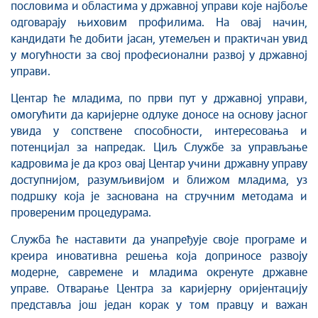
пословима и областима у државној управи које најбоље
одговарају њиховим профилима. На овај начин,
кандидати ће добити јасан, утемељен и практичан увид
у могућности за свој професионални развој у државној
управи.
Центар ће младима, по први пут у државној управи,
омогућити да каријерне одлуке доносе на основу јасног
увида у сопствене способности, интересовања и
потенцијал за напредак. Циљ Службе за управљање
кадровима је да кроз овај Центар учини државну управу
доступнијом, разумљивијом и ближом младима, уз
подршку која је заснована на стручним методама и
провереним процедурама.
Служба ће наставити да унапређује своје програме и
креира иновативна решења која доприносе развоју
модерне, савремене и младима окренуте државне
управе. Отварање Центра за каријерну оријентацију
представља још један корак у том правцу и важан