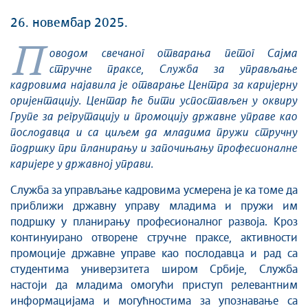
26. новембар 2025.
П
оводом свечаног отварања петог Сајма
стручне праксе, Служба за управљање
кадровима најавила је отварање Центра за каријерну
оријентацију. Центар ће бити успостављен у оквиру
Групе за регрутацију и промоцију државне управе као
послодавца и са циљем да младима пружи стручну
подршку при планирању и започињању професионалне
каријере у државној управи.
Служба за управљање кадровима усмерена је ка томе да
приближи државну управу младима и пружи им
подршку у планирању професионалног развоја. Кроз
континуирано отворене стручне праксе, активности
промоције државне управе као послодавца и рад са
студентима универзитета широм Србије, Служба
настоји да младима омогући приступ релевантним
информацијама и могућностима за упознавање са