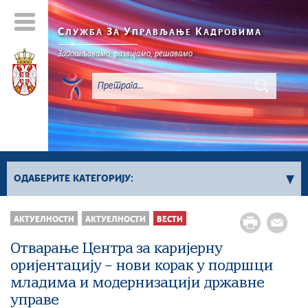
С
З
У
К
ЛУЖБА
А
ПРАВЉАЊЕ
АДРОВИМА
Запошљавамо, развијамо, решавамо
ОДАБЕРИТЕ КАТЕГОРИЈУ:
Вести
АКТУЕЛНОСТИ
АКТУЕЛНОСТИ
ВЕСТИ
Вести о објављеним конкурсима за положаје
Отварање Центра за каријерну
Вести о објављеним конкурсима за
оријентацију – нови корак у подршци
извршилачка радна места
младима и модернизацији државне
Фото галерија
управе