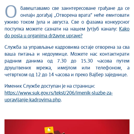
О
бавештавамо све заинтересоване грађане да се
онлајн догађај „Отворена врата“ неће емитовати
уживо током јула и августа. Све о фазама конкурсног
поступка можете сазнати на нашем Јутјуб каналу:
Kako
do posla u organima državne uprave?
Служба за управљање кадровима остаје отворена за сва
ваша питања и недоумице. Можете нас контактирати
радним данима од 7.30 до 15.30 часова путем
друштвених мрежа, имејлом или телефоном, а
четвртком од 12 до 14 часова и преко Вајбер заједнице.
Именик Службе доступан је на страници:
https://www.suk.gov.rs/tekst/206/imenik-sluzbe-za-
upravljanje-kadrovima.php
.