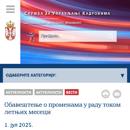
С
З
У
К
ЛУЖБА
А
ПРАВЉАЊЕ
АДРОВИМА
Запошљавамо, развијамо, решавамо
ОДАБЕРИТЕ КАТЕГОРИЈУ:
Вести
АКТУЕЛНОСТИ
АКТУЕЛНОСТИ
ВЕСТИ
Вести о објављеним конкурсима за положаје
Обавештење о променама у раду током
Вести о објављеним конкурсима за
летњих месеци
извршилачка радна места
Фото галерија
1. јул 2025.