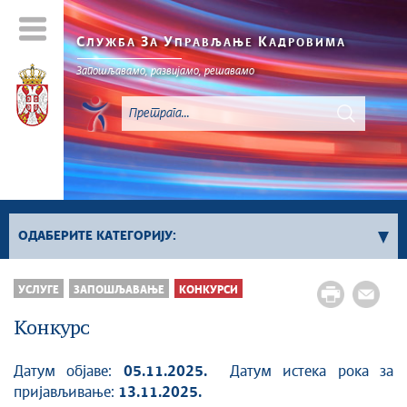
С
З
У
К
ЛУЖБА
А
ПРАВЉАЊЕ
АДРОВИМА
Запошљавамо, развијамо, решавамо
ОДАБЕРИТЕ КАТЕГОРИЈУ:
Конкурси за попуњавање положаја
УСЛУГЕ
ЗАПОШЉАВАЊЕ
КОНКУРСИ
Конкурси за попуњавање извршилачких
Конкурс
радних места
Међународни конкурси
Датум објаве:
05.11.2025.
Датум истека рока за
Конкурси органа ван државне управе
пријављивање:
13.11.2025.
Сви конкурси