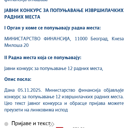
ЈАВНИ КОНКУРС ЗА ПОПУЊАВАЊЕ ИЗВРШИЛАЧКИХ
РАДНИХ МЕСТА
I Орган у коме се попуњавају радна места:
МИНИСТАРСТВО ФИНАНСИЈА, 11000 Београд, Кнеза
Милоша 20
II Радна места која се попуњавају:
Јавни конкурс за попуњавање 12 радних места,
Опис посла:
Дана 05.11.2025. Министарство финансија објављује
конкурс за попуњавање 12 извршилачких радних места.
Цео текст јавног конкурса и обрасце пријава можете
преузети на линковима испод
Пријаве и текст