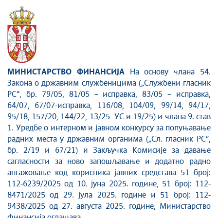
МИНИСТАРСТВО ФИНАНСИЈА
На основу члана 54.
Закона о државним службеницима („Службени гласник
РС“, бр. 79/05, 81/05 – исправка, 83/05 – исправка,
64/07, 67/07-исправка, 116/08, 104/09, 99/14, 94/17,
95/18, 157/20, 144/22, 13/25- УС и 19/25) и члана 9. став
1. Уредбе о интерном и јавном конкурсу за попуњавање
радних места у државним органима („Сл. гласник РС“,
бр. 2/19 и 67/21) и Закључка Комисије за давање
сагласности за ново запошљавање и додатно радно
ангажовање код корисника јавних средстава 51 број:
112-6239/2025 од 10. јуна 2025. године, 51 број: 112-
8471/2025 од 29. јула 2025. године и 51 број: 112-
9438/2025 од 27. августа 2025. године, Министарство
финансија оглашава