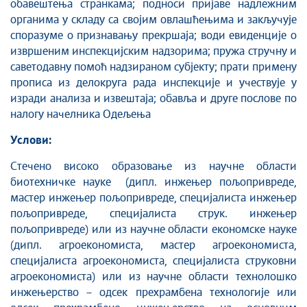
обавештења странкама; подноси пријаве надлежним
органима у складу са својим овлашћењима и закључује
споразуме о признавању прекршаја; води евиденције о
извршеним инспекцијским надзорима; пружа стручну и
саветодавну помоћ надзираном субјекту; прати примену
прописа из делокруга рада инспекције и учествује у
изради анализа и извештаја; обавља и друге послове по
налогу начелника Одељења
Услови:
Стечено високо образовање из научне области
биотехничке науке (дипл. инжењер пољопривреде,
мастер инжењер пољопривреде, специјалиста инжењер
пољопривреде, специјалиста струк. инжењер
пољопривреде) или из научне области економске науке
(дипл. агроекономиста, мастер агроекономиста,
специјалиста агроекономиста, специјалиста струковни
агроекономиста) или из научне области технолошко
инжењерство – одсек прехрамбена технологије или