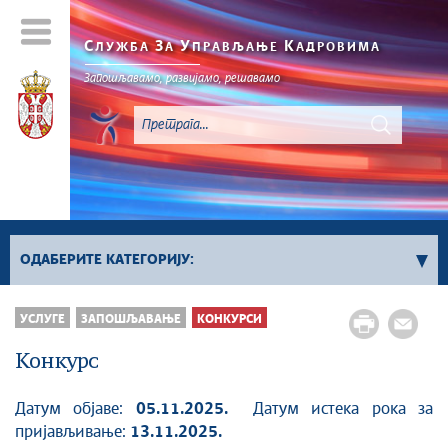
С
З
У
К
ЛУЖБА
А
ПРАВЉАЊЕ
АДРОВИМА
Запошљавамо, развијамо, решавамо
ОДАБЕРИТЕ КАТЕГОРИЈУ:
Конкурси за попуњавање положаја
УСЛУГЕ
ЗАПОШЉАВАЊЕ
КОНКУРСИ
Конкурси за попуњавање извршилачких
Конкурс
радних места
Међународни конкурси
Датум објаве:
05.11.2025.
Датум истека рока за
Конкурси органа ван државне управе
пријављивање:
13.11.2025.
Сви конкурси