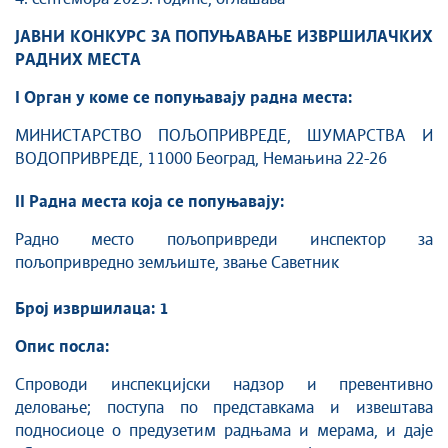
ЈАВНИ КОНКУРС ЗА ПОПУЊАВАЊЕ ИЗВРШИЛАЧКИХ
РАДНИХ МЕСТА
I Орган у коме се попуњавају радна места:
МИНИСТАРСТВО ПОЉОПРИВРЕДЕ, ШУМАРСТВА И
ВОДОПРИВРЕДЕ, 11000 Београд, Немањина 22-26
II Радна места која се попуњавају:
Радно место пољопривреди инспектор за
пољопривредно земљиште, звање Саветник
Број извршилаца: 1
Опис посла:
Спроводи инспекцијски надзор и превентивно
деловање; поступа по представкама и извештава
подносиоце о предузетим радњама и мерама, и даје