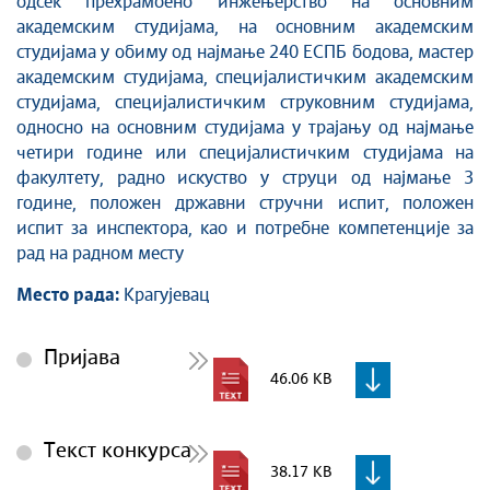
одсек прехрамбено инжењерство на основним
академским студијама, на основним академским
студијама у обиму од најмање 240 ЕСПБ бодова, мастер
академским студијама, специјалистичким академским
студијама, специјалистичким струковним студијама,
односно на основним студијама у трајању од најмање
четири године или специјалистичким студијама на
факултету, радно искуство у струци од најмање 3
године, положен државни стручни испит, положен
испит за инспектора, као и потребне компетенције за
рад на радном месту
Место рада:
Крагујевац
Пријава
46.06 KB
Текст конкурса
38.17 KB