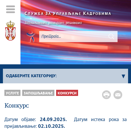
С
З
У
К
ЛУЖБА
А
ПРАВЉАЊЕ
АДРОВИМА
Запошљавамо, развијамо, решавамо
ОДАБЕРИТЕ КАТЕГОРИЈУ:
Конкурси за попуњавање положаја
УСЛУГЕ
ЗАПОШЉАВАЊЕ
КОНКУРСИ
Конкурси за попуњавање извршилачких
Конкурс
радних места
Међународни конкурси
Датум објаве:
24.09.2025.
Датум истека рока за
Конкурси органа ван државне управе
пријављивање:
02.10.2025.
Сви конкурси