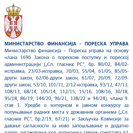
МИНИСТАРСТВО ФИНАНСИЈА - ПОРЕСКА УПРАВА
Министарство финансија – Пореска управа на основу
члана 169б Закона о пореском поступку и пореској
администрацији („Сл. гласник РС“, бр. 80/02, 84/02-
исправка, 23/03-исправка, 70/03, 55/04, 61/05, 85/05-
други закон, 62/06-други закон, 61/07, 20/09, 72/09-
други закон, 53/10, 101/11, 2/12-исправка, 93/12, 47/13,
108/13, 68/14, 105/14, 112/15, 15/16, 108/16, 30/18,
95/18, 86/19, 144/20, 96/21, 138/22 и 94/24), члана 9.
став 1. Уредбе о интерном и јавном конкурсу за
попуњавање радних места у државним органима („Сл.
гласник РС“, бр.2/19, 67/21) и Закључка Комисије за
давање сагласности за ново запошљавање и додатно
радно ангажовање код корисника јавних средстава 51