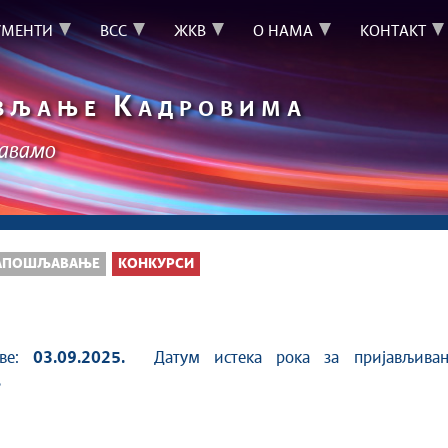
УМЕНТИ
ВСС
ЖКВ
О НАМА
КОНТАКТ
К
ВЉАЊЕ
АДРОВИМА
шавамо
АПОШЉАВАЊЕ
КОНКУРСИ
аве:
03.09.2025.
Датум истека рока за пријављивањ
.