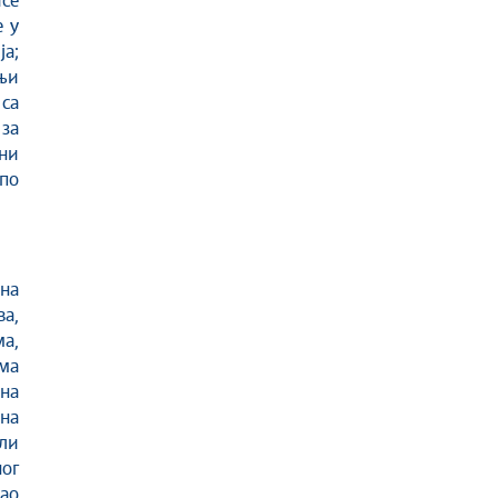
се
е у
а;
њи
са
за
ни
по
на
а,
а,
ама
 на
ина
ли
ог
као