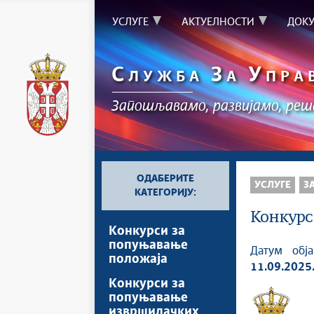
УСЛУГЕ
АКТУЕЛНОСТИ
ДОК
С
З
У
ЛУЖБА
А
ПРА
Запошљавамо, развијамо, ре
ОДАБЕРИТЕ
УСЛУГЕ
З
КАТЕГОРИЈУ:
Конкурс
Конкурси за
попуњавање
Датум обј
положаја
11.09.2025
Конкурси за
попуњавање
извршилачких