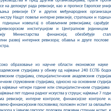
 руководства и пред другим организацијама; прати пропи
осе на делокруг рада ревизије, као и прописе Европске униј
ања ревизије ЕУ и других међународних организациј
истру Нацрт повеље интерне ревизије, стратешки и годиш
 годишњи извештај о обављеним ревизијама; сарађује 
ревизорском институцијом и Централном јединицом 
цију Министарства финансија; обезбеђује стал
лни развој интерних ревизора; обавља и друге послове 
стра.
соко образовање из научне области економске науке 
кадемским студијама у обиму од најмање 240 ЕСПБ бодов
емским студијама, специјалистичким академским студијам
ичким струковним студијама, односно на основним студиј
д најмање четири године или специјалистичким студијама
најмање пет година радног искуства у струци; најмање 7 год
ма ревизије, интерне контроле, финансијске контроле и
вено-финансијским пословима; положен испит за овлашћен
визора у јавном сектору; положен државни стручни испит, 