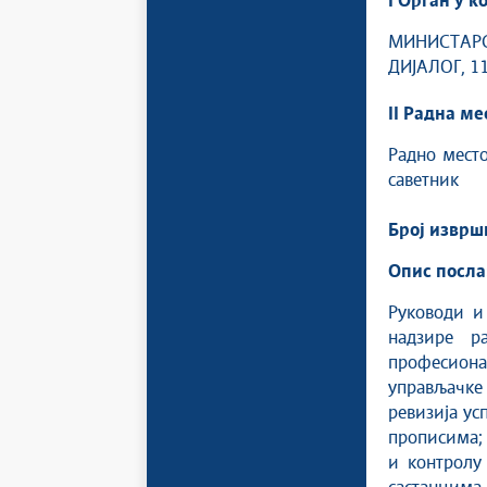
I Орган у к
МИНИСТАР
ДИЈАЛОГ, 11
II Радна ме
Радно место
саветник
Број изврш
Опис посла
Руководи и
надзире р
професиона
управљачке
ревизија ус
прописима; 
и контролу 