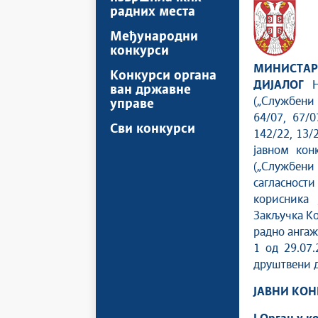
радних места
Међународни
конкурси
МИНИСТАР
Конкурси органа
ДИЈАЛОГ
На
ван државне
(„Службени 
управе
64/07, 67/0
Сви конкурси
142/22, 13/
јавном кон
(„Службени 
сагласност
корисника 
Закључка Ко
радно ангаж
1 од 29.07
друштвени д
ЈАВНИ КО