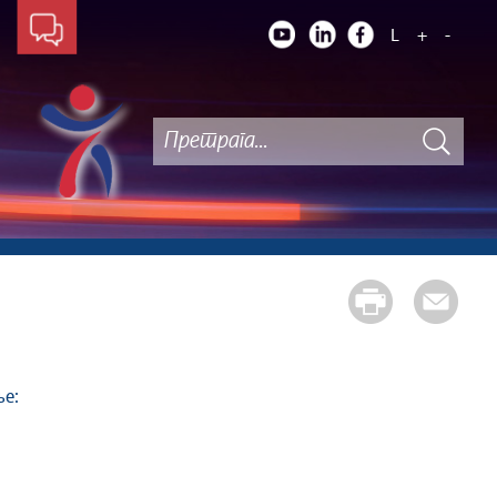
L
+
-
е: