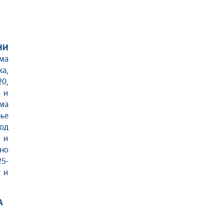
НИ
ма
ка,
20,
м и
ма
ање
од
 и
тно
25-
 и
А