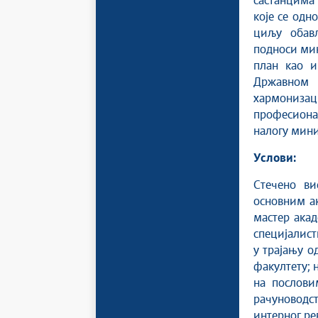
састанцима
које се одн
циљу обављ
подноси мин
план као и
Државном 
хармониза
професиона
налогу мини
Услови:
Стечено ви
основним а
мастер акад
специјалист
у трајању о
факултету; 
на послови
рачуноводст
интерног ре