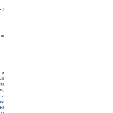
НИ
ни
 и
ши
та
а,
 са
лед
на