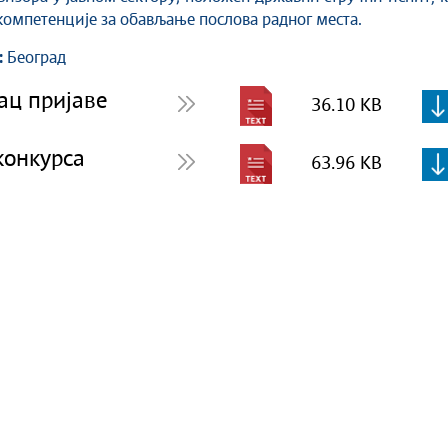
компетенције за обављање послова радног места.
:
Београд
ац пријаве
36.10 KB
конкурса
63.96 KB