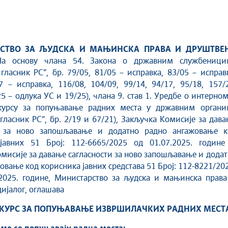
СТВО ЗА ЉУДСКА И МАЊИНСКА ПРАВА И ДРУШТВЕ
 основу члана 54. Закона о државним службеници
гласник РС”, бр. 79/05, 81/05 – исправка, 83/05 – исправ
7 – исправка, 116/08, 104/09, 99/14, 94/17, 95/18, 157/
25 – одлука УС и 19/25), члана 9. став 1. Уредбе о интерно
курсу за попуњавање радних места у државним органи
гласник РС”, бр. 2/19 и 67/21), Закључка Комисије за дав
и за ново запошљавање и додатно радно ангажовање к
јавних 51 Број: 112-6665/2025 од 01.07.2025. године
мисије за давање сагласности за ново запошљавање и дода
овање код корисника јавних средстава 51 Број: 112-8221/20
.2025. године, Министарство за људска и мањинска права
ијалог, оглашава
НКУРС ЗА ПОПУЊАВАЊЕ ИЗВРШИЛАЧКИХ РАДНИХ МЕСТ