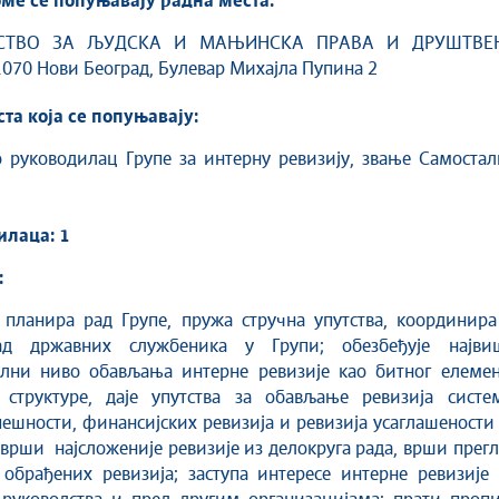
оме се попуњавају радна места:
СТВО ЗА ЉУДСКА И МАЊИНСКА ПРАВА И ДРУШТВЕ
070 Нови Београд, Булевар Михајла Пупина 2
ста која се попуњавају:
 руководилац Групе за интерну ревизију, звање Самостал
илаца: 1
:
 планира рад Групе, пружа стручна упутства, координира
ад државних службеника у Групи; обезбеђује најви
лни ниво обављања интерне ревизије као битног елемен
 структуре, даје упутства за обављање ревизија систем
пешности, финансијских ревизија и ревизија усаглашености
врши најсложеније ревизије из делокруга рада, врши прег
обрађених ревизија; заступа интересе интерне ревизије 